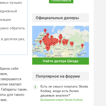
самых лучших
ежедневный
Официальные дилеры
икации
нужно обратить
 в десятки раз,
Найти дилера Шкода
обрели себе
овне,
Популярное на форуме
 совершаются
олне хватает.
Есть ли смысл покупать Skoda
. Габариты такие,
Kodiaq, когда есть более
оты для такого
дешевые аналоги?
твие.
Выбираем новую Skoda Kodiaq