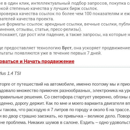
 в один клик, интеллектуальный подбор запросов, покупка 
кой степенью качества у лучших бирж ссылок.
проверка качества ссылок по более чем 100 показателям и 
зателей качества проекта.
ные форматы ссылок: арендные ссылки, вечные ссылки, публ
мнения, отзывы, статьи, пресс-релизы).
окажет, где рост или падение, а также запросы, на которые 
е предоставляет технологию
Буст
, она ускоряет продвижение
льтаты появляются уже в течение первых 7 дней.
оваться и Начать продвижение
lus 1.4
TSI
торге от путешествий на автомобиле, именно поэтому мы и при
довало множество примочек разнообразных, электроника на ур
правильные решения. Со светофора стартует уверенно, обгоны
денно, дорогу держит. Как по мне и моего варианта двигателя вп
такова, что расходую я 7 литров по городу и около 6 на трассе
и во двор страшно заезжать, но привычка – великое дело. Повор
не проблема. Никаких шумов в салоне. Ездить – одно удовольс