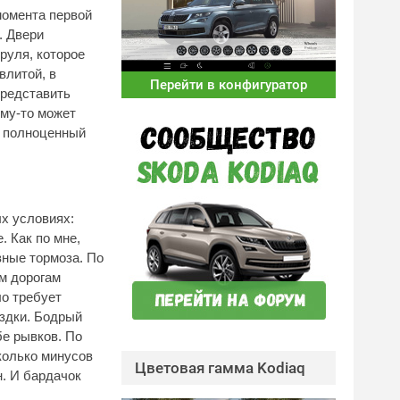
момента первой
. Двери
руля, которое
влитой, в
Перейти в конфигуратор
представить
ому-то может
 а полноценный
х условиях:
. Как по мне,
вные тормоза. По
им дорогам
ло требует
ездки. Бодрый
бе рывков. По
сколько минусов
Цветовая гамма Kodiaq
н. И бардачок