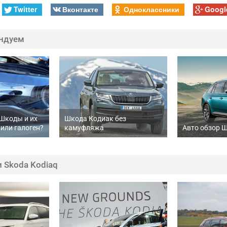
Twitter
Вконтакте
Одноклассники
Googl
ндуем
Шкоды и их
Шкода Кодиак без
 или галоген?
камуфляжа
Авто обзор 
 Skoda Kodiaq