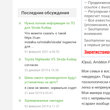
— Продвижение
ссылок с высо
— Регулярная 
Последние обсуждения
пересчет пока
— Все извест
Нужна полная информация по ТО
(упоминания, 
для Skoda Kodiaq
— SeoHammer п
Что можете сказать о такой
внимание.
https://can-
SeoHammer ещ
motalka.ru/motalki/skoda/ подмотке
а первые резу
для ...
Зарегистрир
01 февраля 2021 в 00:53
Toyota Highlander VS Skoda Kodiaq
Юрий,
Ambition
P
согласен
25 декабря 2019 в 16:38
Моя семья в вос
«медведя». Пора
Шины какого производителя будут
технологически 
установлены на авто?
легко и непринуж
я свои не менял, нормально ходят
Моя манера езды 
21 мая 2019 в 05:41
что с непривычк
Хромированные накладки
«сарая» вообще 
02 февраля 2019 в 11:37