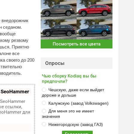
– внедорожник
н седаном.
 вообще
акому резвому
Посмотреть все цвета
шься. Приятно
алоне все
ка своего до 200
Опросы
ствительно
зводитель.
Чью сборку Kodiaq вы бы
предпочли?
Чешскую, даже если выйдет
т SeoHammer
дороже и дольше
SeoHammer
Калужскую (завод Volkswagen)
ые ссылки,
Для меня это не имеет
SeoHammer для
значения
Нижегородскую (завод ГАЗ)