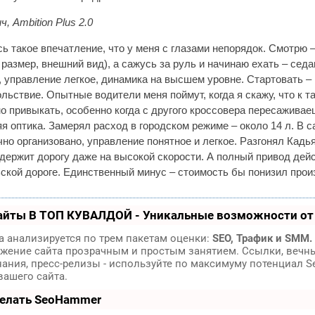
ич,
Ambition
Plus 2.0
ь такое впечатление, что у меня с глазами непорядок. Смотрю 
 размер, внешний вид), а сажусь за руль и начинаю ехать – седа
 управление легкое, динамика на высшем уровне. Стартовать –
льствие. Опытные водители меня поймут, когда я скажу, что к т
 привыкать, особенно когда с другого кроссовера пересаживае
я оптика. Замерял расход в городском режиме – около 14 л. В с
чно организовано, управление понятное и легкое. Разгонял Кадья
 держит дорогу даже на высокой скорости. А полный привод дей
ской дороге. Единственный минус – стоимость бы понизил прои
айты В ТОП КУВАЛДОЙ - Уникальные возможности о
 анализируется по трем пакетам оценки:
SEO, Трафик и SMM.
жение сайта прозрачным и простым занятием. Ссылки, вечн
нания, пресс-релизы - используйте по максимуму потенциал 
ашего сайта.
делать SeoHammer