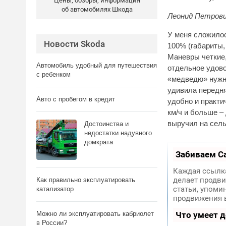
Цены, обзоры, информация
об автомобилях Шкода
Леонид Петров
У меня сложилос
Новости Skoda
100% (габариты,
Маневры четкие,
Автомобиль удобный для путешествия
отдельное удово
с ребенком
«медведю» нужно
удивила передня
Авто с пробегом в кредит
удобно и практи
км/ч и больше –
выручил на сель
Достоинства и
недостатки надувного
домкрата
Забиваем С
Каждая ссылка
делает продви
Как правильно эксплуатировать
статьи, упоми
катализатор
продвижения в
Можно ли эксплуатировать кабриолет
Что умеет 
в России?