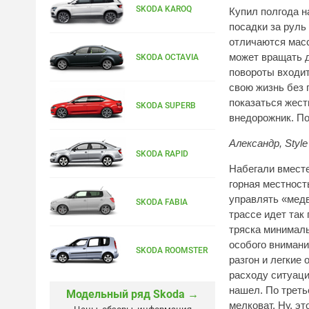
SKODA KAROQ
Купил полгода н
посадки за руль 
отличаются масс
может вращать д
SKODA OCTAVIA
повороты входит
свою жизнь без 
показаться жест
SKODA SUPERB
внедорожник. По
Александр,
Style
SKODA RAPID
Набегали вместе
горная местность
управлять «медв
SKODA FABIA
трассе идет так
тряска минималь
особого внимани
SKODA ROOMSTER
разгон и легкие 
расходу ситуаци
нашел. По треть
Модельный ряд Skoda →
мелковат. Ну, э