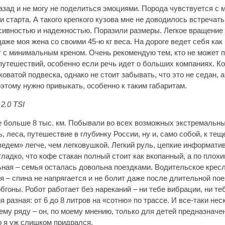
азад и не могу не поделиться эмоциями. Порода чувствуется с 
и старта. А такого крепкого кузова мне не доводилось встречать
ивностью и надежностью. Поразили размеры. Легкое вращение 
аже моя жена со своими 45-ю кг веса. На дороге ведет себя как 
 с минимальным креном. Очень рекомендую тем, кто не может 
путешествий, особенно если речь идет о больших компаниях. К
коватой подвеска, однако не стоит забывать, что это не седан,
этому нужно привыкать, особенно к таким габаритам.
 2.0
TSI
 больше 8 тыс. км. Побывали во всех возможных экстремальны
, леса, путешествие в глубинку России, ну и, само собой, к теще
едем» легче, чем легковушкой. Легкий руль, цепкие информати
 гладко, что кофе стакан полный стоит как вкопанный, а по плох
ная – семья осталась довольна поездками. Водительское крес
я – спина не напрягается и не болит даже после длительной по
обгоны. Робот работает без нареканий – ни тебе вибрации, ни те
я разная: от 6 до 8 литров на «сотню» по трассе. И все-таки не
ему ряду – он, по моему мнению, только для детей предназначе
то я уж слишком придрался.