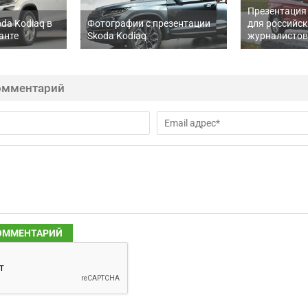
Презентация 
da Kodiaq в
Фотографии с презентации
для российс
анте
Skoda Kodiaq
журналистов
омментарий