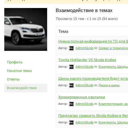
Взаимодействие в темах
Просмотр 15 тем - с 1 по 15 (94 всего)
Тема
Нужна полная информация по ТО для S
Автор:
AdminSkoda
in:
Сервис и техничес
Toyota Highlander VS Skoda Kodiaq
Профиль
Автор:
AdminSkoda
in:
Конкуренты Шкоды 
Начатые темы
Шины какого производителя будут уста
Ответы
Автор:
AdminSkoda
in:
Диски и шины
Взаимодействие
Хромированные накладки
Автор:
AdminSkoda
in:
Комплектующие, ак
Предлагаю сравнить Skoda Kodiaq и Ren
Автор:
AdminSkoda
in:
Конкуренты Шкоды 