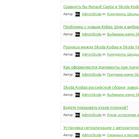
Сравнить бы Renault Captur и Skoda Kodi
Автор:
AdminSkoda
in:
Конкуренты Шкоды 
Проблемы с новым Kidiaq. Шум и вибра
Автор:
AdminSkoda
in:
Выбираем новую Sk
Разница между Skoda Kodiaq и Skoda Ye
Автор:
AdminSkoda
in:
Конкуренты Шкоды 
Как оформляются документы при поку
Автор:
AdminSkoda
in:
Покупаем новую Sk
Skoda Kodiaq российской сборки, завод
Автор:
AdminSkoda
in:
Выбираем новую Sk
Будете покрывать кузов пленкой?
Автор:
AdminSkoda
in:
Кузов, остекление 
Установка сигнализации с автозапуск
Автор:
AdminSkoda
in:
Охранные и против