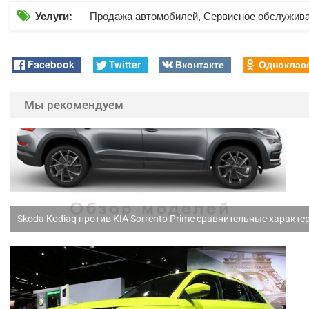

Услуги:
Продажа автомобилей, Сервисное обслужив
Facebook
Twitter
Вконтакте
Одноклас
Мы рекомендуем
Skoda Kodiaq против KIA Sorrento Prime сравнительные характе