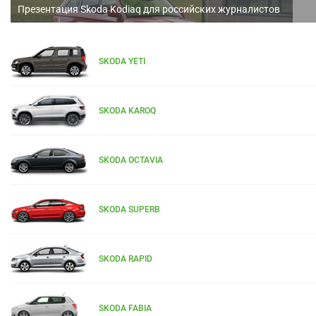
Презентация Skoda Kodiaq для российских журналистов
SKODA YETI
SKODA KAROQ
SKODA OCTAVIA
SKODA SUPERB
SKODA RAPID
SKODA FABIA