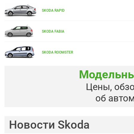
SKODA RAPID
SKODA FABIA
SKODA ROOMSTER
Модельны
Цены, обз
об авто
Новости Skoda