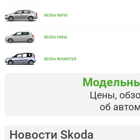
SKODA RAPID
SKODA FABIA
SKODA ROOMSTER
Модельны
Цены, обз
об авто
Новости Skoda