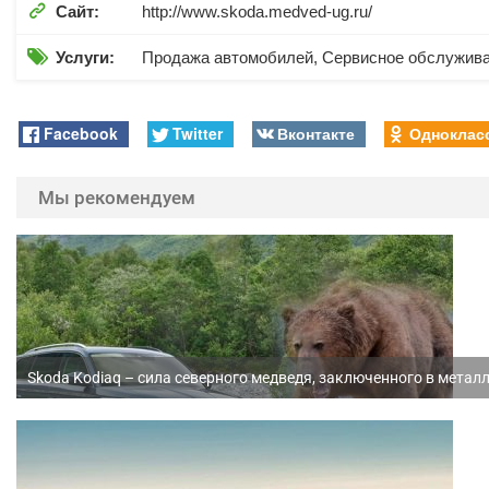

Сайт:
http://www.skoda.medved-ug.ru/

Услуги:
Продажа автомобилей, Сервисное обслужив
Facebook
Twitter
Вконтакте
Одноклас
Мы рекомендуем
Skoda Kodiaq – сила северного медведя, заключенного в метал