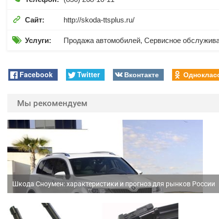

Сайт:
http://skoda-ttsplus.ru/

Услуги:
Продажа автомобилей, Сервисное обслужив
Facebook
Twitter
Вконтакте
Одноклас
Мы рекомендуем
Шкода Сноумен: характеристики и прогноз для рынков России