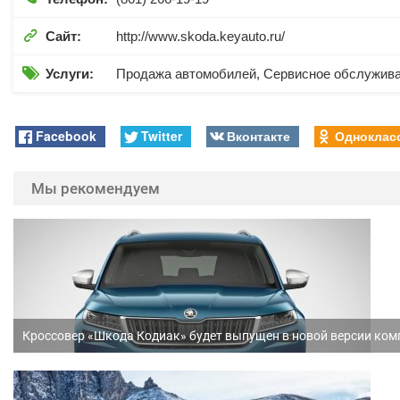

Сайт:
http://www.skoda.keyauto.ru/

Услуги:
Продажа автомобилей, Сервисное обслужив
Facebook
Twitter
Вконтакте
Одноклас
Мы рекомендуем
Кроссовер «Шкода Кодиак» будет выпущен в новой версии комп