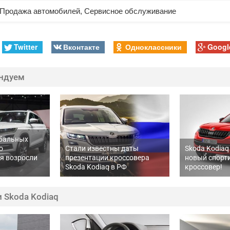
Продажа автомобилей, Сервисное обслуживание
Twitter
Вконтакте
Одноклассники
Googl
ндуем
обальных
о
Стали известны даты
Skoda Kodiaq 
я возросли
презентации кроссовера
новый спорт
Skoda Kodiaq в РФ
кроссовер!
 Skoda Kodiaq