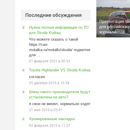
Последние обсуждения
Презентация Sk
для российских
Нужна полная информация по ТО
журналистов
для Skoda Kodiaq
Что можете сказать о такой
https://can-
motalka.ru/motalki/skoda/ подмотке
для ...
01 февраля 2021 в 00:53
Toyota Highlander VS Skoda Kodiaq
согласен
25 декабря 2019 в 16:38
Шины какого производителя будут
установлены на авто?
я свои не менял, нормально ходят
21 мая 2019 в 05:41
Хромированные накладки
02 февраля 2019 в 11:37