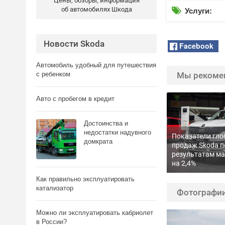
Цены, обзоры, информация
об автомобилях Шкода

Услуги:
Новости Skoda
Facebook
Автомобиль удобный для путешествия
с ребенком
Мы рекоме
Авто с пробегом в кредит
Достоинства и
недостатки надувного
Показатели гл
домкрата
продаж Skoda п
результатам ма
на 2,4%
Как правильно эксплуатировать
катализатор
Фотографии
Можно ли эксплуатировать кабриолет
в России?