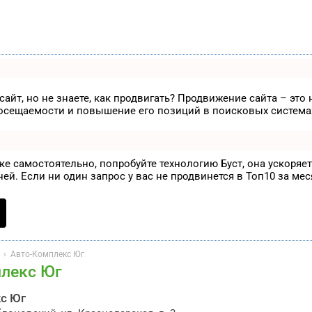
айт, но не знаете, как продвигать? Продвижение сайта – это
посещаемости и повышение его позиций в поисковых система
ске самостоятельно, попробуйте технологию
Буст
, она ускоряе
ей. Если ни один запрос у вас не продвинется в Топ10 за мес
›
Авто-Комплекс Юг
лекс Юг
с Юг