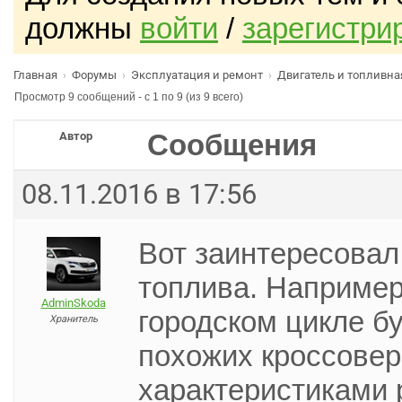
должны
войти
/
зарегистри
Главная
Форумы
Эксплуатация и ремонт
Двигатель и топливна
›
›
›
Просмотр 9 сообщений - с 1 по 9 (из 9 всего)
Сообщения
Автор
08.11.2016 в 17:56
Вот заинтересовал
топлива. Например,
AdminSkoda
городском цикле б
Хранитель
похожих кроссове
характеристиками 