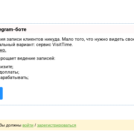
egram-боте
дения записи клиентов никуда. Мало того, что нужно видеть св
альный вариант:
сервис VisitTime.
тно
.
прощает ведение записей:
изите;
едоплаты;
арабатывать;
, Вы должны
войти
/
зарегистрироваться