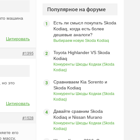
Популярное на форуме
 что машина
Есть ли смысл покупать Skoda
Kodiaq, когда есть более
дешевые аналоги?
Цитировать
Выбираем новую Skoda Kodiaq
Toyota Highlander VS Skoda
#1395
Kodiaq
Конкуренты Шкоды Кодиак (Skoda
Kodiaq)
Сравниваем Kia Sorento и
 но это
Skoda Kodiaq
Конкуренты Шкоды Кодиак (Skoda
Kodiaq)
Цитировать
Давайте сравним Skoda
Kodiaq и Nissan Murano
#1528
Конкуренты Шкоды Кодиак (Skoda
Kodiaq)
няете его
ю массу,