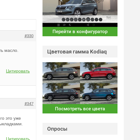
Перейти в конфигуратор
#330
ть масло.
Цветовая гамма Kodiaq
Цитировать
#347
Посмотреть все цвета
го это уже
выкладками.
Опросы
Цитировать