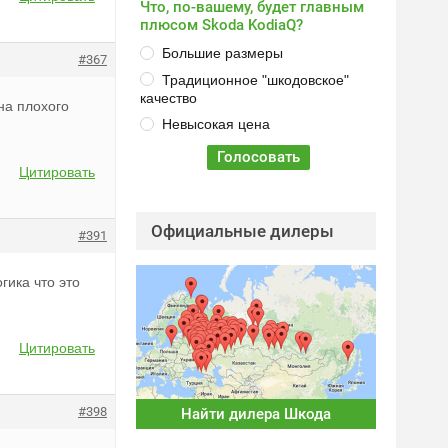
Что, по-вашему, будет главным
плюсом Skoda KodiaQ?
Большие размеры
#367
Традиционное "шкодовское"
качество
на плохого
Невысокая цена
Цитировать
Официальные дилеры
#391
гика что это
Цитировать
#398
Найти дилера Шкода